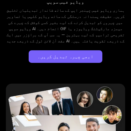
ویڈیو فیس سویپ
ہماری ویڈیو فیس چینجر ایپ کے ساتھ شاندار تبدیلیاں تخلیق
کریں۔ حقیقت پسندانہ درستگی کے ساتھ ویڈیو کلپس یا تصاویر
میں چہروں کو تبدیل کرنے کے لیے بغیر کسی کوشش کے چہرے کی
ویڈیو سویپ AI انجام دیں۔ GIF میمز، مارکیٹنگ ویڈیوز، یا
تفریحی ترامیم کے لیے بہترین — یہ سب آپ کے براؤزر میں ایک
مفت آن لائن ٹول کے ذریعے جدید AI کے ذریعے تقویت یافتہ ہیں۔
ابھی چہرہ تبدیل کریں۔