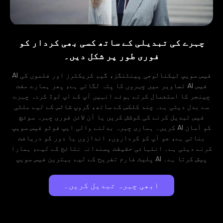
چہرے کی تبدیلی کے ساتھ کسی بھی کردار کو
فوری طور پر شکل دیں۔
AI فیس سویپ ٹیکنالوجی پینٹنگز، گیم کریکٹرز اور فلموں کی
تصاویر میں چہروں کا پتہ لگاتی ہے، پھر ہمارے مفت AI فیس
چینجر کا استعمال کرتے ہوئے انہیں آپ کے اپ لوڈ کردہ چہرے
سے بدل دیتی ہے۔ چند کلکس کے ساتھ، گروپ شاٹس کے لیے ملٹی
فیس تبدیل کرنے کی کوشش کریں یا آن لائن فوری چہرہ سوئچ
کریں۔ ہماری چہرہ بدلنے والی ایپ فوٹو فیس سویپ AI کو آسان
بناتی ہے، جو آپ کو کرداروں، اندازوں یا دور کو دریافت
کرنے دیتی ہے۔ انتہائی حقیقت پسندانہ نتائج کے لیے، ہمارا
پلیٹ فارم تفریح ​​کے لیے بہترین فیس سویپ AI پیش کرتا ہے۔
ابھی چہرہ تبدیل کریں۔