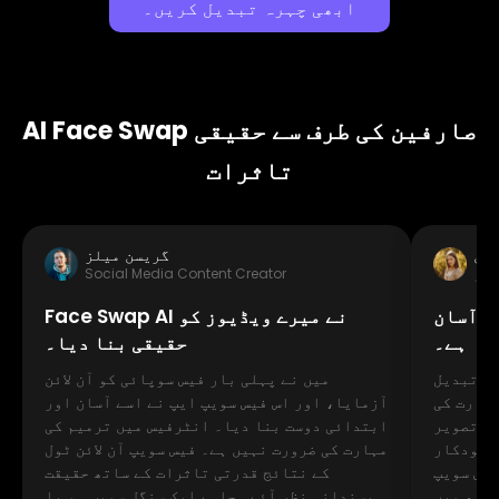
ابھی چہرہ تبدیل کریں۔
AI Face Swap صارفین کی طرف سے حقیقی
تاثرات
لین
گریسن میلز
ئنر
Social Media Content Creator
ور آسان
Face Swap AI نے میرے ویڈیوز کو
ہے۔
حقیقی بنا دیا۔
سے تبدیل
میں نے پہلی بار فیس سوپائی کو آن لائن
مہارت کی
آزمایا، اور اس فیس سویپ ایپ نے اسے آسان اور
 فیس سویپ مفت
ابتدائی دوست بنا دیا۔ انٹرفیس میں ترمیم کی
ے خودکار
مہارت کی ضرورت نہیں ہے۔ فیس سویپ آن لائن ٹول
ویپ AI کے
کے نتائج قدرتی تاثرات کے ساتھ حقیقت
سیدھ میں
پسندانہ نظر آئے۔ چاہے ایک سنگل سویپ ہو یا