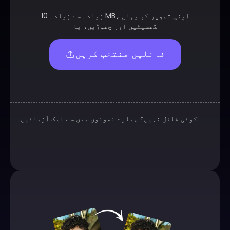
زیادہ سے زیادہ 10 MB، اپنی تصویر کو یہاں
گھسیٹیں اور چھوڑیں، یا
فائلیں منتخب کریں
کوئی فائل نہیں؟ ہمارے نمونوں میں سے ایک آزمائیں: