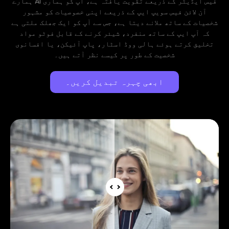
ہمارے AI فیس ایڈیٹر کے ذریعے تقویت یافتہ ہے، آپ کو ہماری
آن لائن فیس سویپ ایپ کے ذریعے اپنی خصوصیات کو مشہور
شخصیات کے ساتھ ملانے دیتا ہے، جس سے آپ کو ایک جھلک ملتی ہے
کہ آپ ایپ کے ساتھ منفرد، شیئر کرنے کے قابل فوٹو مواد
تخلیق کرتے ہوئے ہالی ووڈ اسٹار، پاپ آئیکن، یا افسانوی
شخصیت کے طور پر کیسے نظر آتے ہیں۔
ابھی چہرہ تبدیل کریں۔