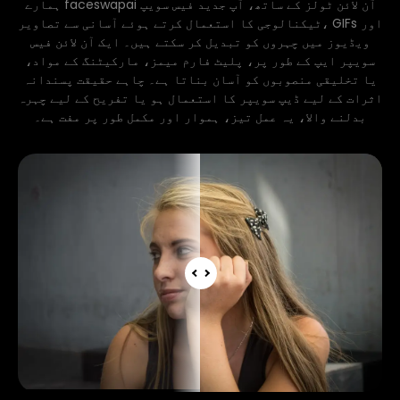
ہمارے faceswapai آن لائن ٹولز کے ساتھ، آپ جدید فیس سویپ
ٹیکنالوجی کا استعمال کرتے ہوئے آسانی سے تصاویر، GIFs اور
ویڈیوز میں چہروں کو تبدیل کر سکتے ہیں۔ ایک آن لائن فیس
سویپر ایپ کے طور پر، پلیٹ فارم میمز، مارکیٹنگ کے مواد،
یا تخلیقی منصوبوں کو آسان بناتا ہے۔ چاہے حقیقت پسندانہ
اثرات کے لیے ڈیپ سویپر کا استعمال ہو یا تفریح ​​کے لیے چہرہ
بدلنے والا، یہ عمل تیز، ہموار اور مکمل طور پر مفت ہے۔