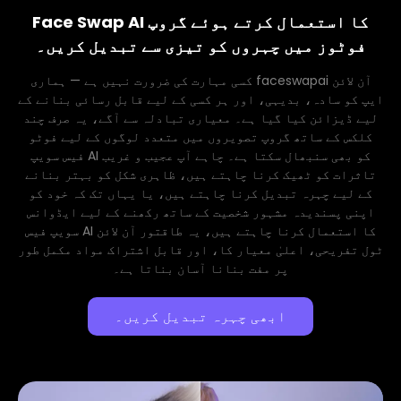
Face Swap AI کا استعمال کرتے ہوئے گروپ
فوٹوز میں چہروں کو تیزی سے تبدیل کریں۔
کسی مہارت کی ضرورت نہیں ہے — ہماری faceswapai آن لائن
ایپ کو سادہ، بدیہی، اور ہر کسی کے لیے قابل رسائی بنانے کے
لیے ڈیزائن کیا گیا ہے۔ معیاری تبادلہ سے آگے، یہ صرف چند
کلکس کے ساتھ گروپ تصویروں میں متعدد لوگوں کے لیے فوٹو
فیس سویپ AI کو بھی سنبھال سکتا ہے۔ چاہے آپ عجیب و غریب
تاثرات کو ٹھیک کرنا چاہتے ہیں، ظاہری شکل کو بہتر بنانے
کے لیے چہرہ تبدیل کرنا چاہتے ہیں، یا یہاں تک کہ خود کو
اپنی پسندیدہ مشہور شخصیت کے ساتھ رکھنے کے لیے ایڈوانس
سویپ فیس AI کا استعمال کرنا چاہتے ہیں، یہ طاقتور آن لائن
ٹول تفریحی، اعلیٰ معیار کا، اور قابل اشتراک مواد مکمل طور
پر مفت بنانا آسان بناتا ہے۔
ابھی چہرہ تبدیل کریں۔