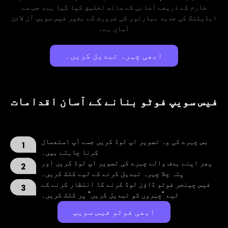
فارم کے ذریعے آسانی کے ساتھ تخلیق کیا گیا ہے، جس سے
ایڈیٹنگ کی جدید مہارتوں کی ضرورت کے بغیر فیس سویپ آن لائن
آسان ہے۔
ابھی چہرہ تبدیل کریں۔
فیس سویپ فوٹو بنانے کے آسان اقدامات
بس چہرے کی وہ تصویر اپ لوڈ کریں جسے آپ استعمال
1
کرنا چاہتے ہیں۔
پھر اپنے ہدف والے چہرے کی تصویر اپ لوڈ کریں اور
2
پتہ چلا چہرہ تبدیل کرنے کے لیے کلک کریں۔
فیس چینجر فوٹو ڈاؤن لوڈ کرنے کا انتظار کرنے کے
3
لیے "چہروں کو تبدیل کریں" پر کلک کریں۔
ابھی فوٹو فیس سویپ