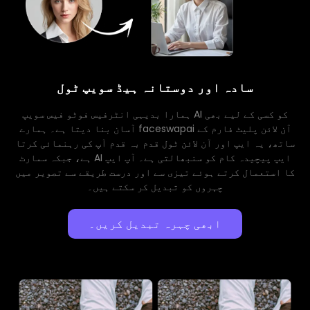
سادہ اور دوستانہ ہیڈ سویپ ٹول
ہمارا بدیہی انٹرفیس فوٹو فیس سویپ AI کو کسی کے لیے بھی
آسان بنا دیتا ہے۔ ہمارے faceswapai آن لائن پلیٹ فارم کے
ساتھ، یہ ایپ اور آن لائن ٹول قدم بہ قدم آپ کی رہنمائی کرتا
ہے، جبکہ سمارٹ AI ایپ پیچیدہ کام کو سنبھالتی ہے۔ آپ ایپ
کا استعمال کرتے ہوئے تیزی سے اور درست طریقے سے تصویر میں
چہروں کو تبدیل کر سکتے ہیں۔
ابھی چہرہ تبدیل کریں۔