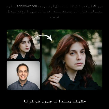
ہمارے faceswapai آن لائن ٹول کا استعمال کرتے ہوئے AI غیر
معمولی رفتار اور حقیقت پسندی کے ساتھ چہرہ آن لائن تبدیل
کریں۔
حقیقت پسندانہ چہرہ ضم کرنا