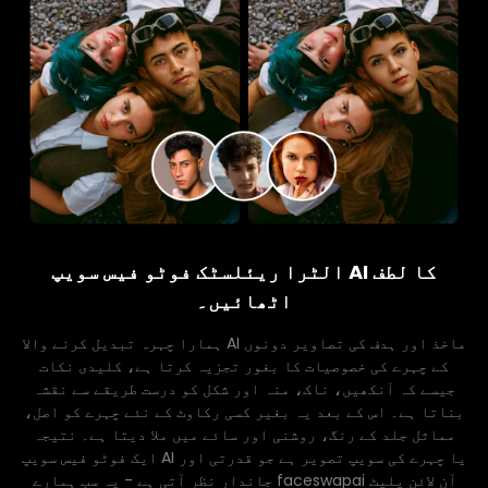
الٹرا ریئلسٹک فوٹو فیس سویپ AI کا لطف
اٹھائیں۔
ہمارا چہرہ تبدیل کرنے والا AI ماخذ اور ہدف کی تصاویر دونوں
کے چہرے کی خصوصیات کا بغور تجزیہ کرتا ہے، کلیدی نکات
جیسے کہ آنکھیں، ناک، منہ اور شکل کو درست طریقے سے نقشہ
بناتا ہے۔ اس کے بعد یہ بغیر کسی رکاوٹ کے نئے چہرے کو اصل،
مماثل جلد کے رنگ، روشنی اور سائے میں ملا دیتا ہے۔ نتیجہ
ایک فوٹو فیس سویپ AI یا چہرے کی سویپ تصویر ہے جو قدرتی اور
جاندار نظر آتی ہے - یہ سب ہمارے faceswapai آن لائن پلیٹ