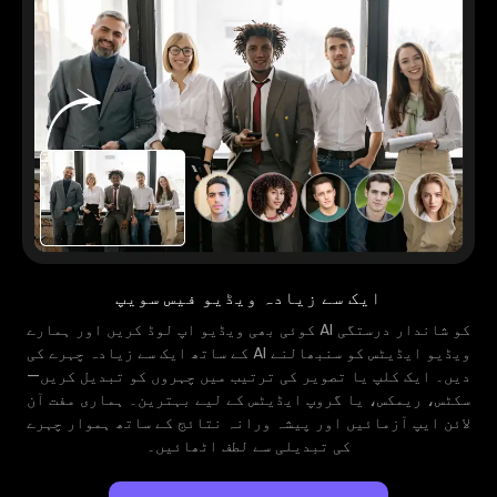
ایک سے زیادہ ویڈیو فیس سویپ
کوئی بھی ویڈیو اپ لوڈ کریں اور ہمارے AI کو شاندار درستگی
کے ساتھ ایک سے زیادہ چہرے کی AI ویڈیو ایڈیٹس کو سنبھالنے
دیں۔ ایک کلپ یا تصویر کی ترتیب میں چہروں کو تبدیل کریں—
سکٹس، ریمکس، یا گروپ ایڈیٹس کے لیے بہترین۔ ہماری مفت آن
لائن ایپ آزمائیں اور پیشہ ورانہ نتائج کے ساتھ ہموار چہرے
کی تبدیلی سے لطف اٹھائیں۔