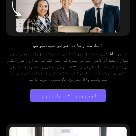
ایک سے زیادہ فوٹو فیس سویپ
گروپ فوٹوز میں آسانی سے ایک سے زیادہ فیس سویپ AI کریں۔
ہماری مفت آن لائن ایپ ہر چہرے کا پتہ لگاتی ہے اور فوری طور
پر ان کی جگہ لے لیتی ہے — شادیوں، تقریبات، یا خاندانی
تصویروں کے لیے ایک موڑ کے ساتھ۔ کسی فوٹوشاپ کی ضرورت
نہیں، صرف خالص AI سے چلنے والا تفریح۔
ابھی چہرہ تبدیل کریں۔