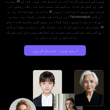
ہمارے AI چہرے کی تبدیلی کے ساتھ، ہر تبدیل شدہ چہرہ قدرتی
طور پر گھل مل جاتا ہے کیونکہ سسٹم جلد کے رنگ، روشنی اور
سائے سے میل کھاتا ہے۔ یہ AI فوٹو فیس سویپ تاثرات، زاویوں
اور حرکات کو یکساں رکھتا ہے۔ ہماری faceswapai آن لائن
ایپ کے ذریعے ڈیلیور کیا گیا، یہ بغیر کسی رکاوٹ کے، اعلیٰ
معیار کی ترامیم کرتا ہے۔ اس کے علاوہ، ہماری مفت آن لائن AI
ایپ کسی کو بھی کسی بھی تصویر پر تخلیقی چہرے کی تبدیلی کے
ساتھ تجربہ کرنے دیتی ہے۔
ابھی چہرہ تبدیل کریں۔