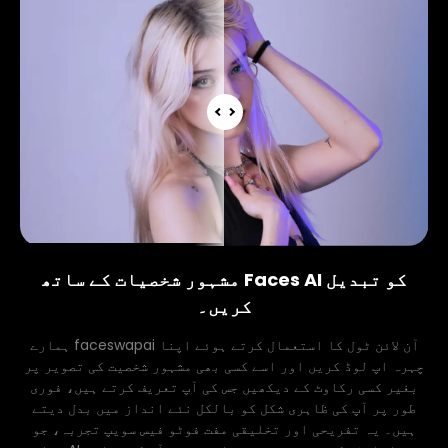
مشہور شخصیات کے ساتھ Faces AI کو تبدیل
کریں۔
ہمارے faceswapai آن لائن ٹول کا استعمال کرتے ہوئے اپنا
چہرہ اپ لوڈ کریں اور اسے کسی بھی مشہور شخصیت کی تصویر پر
بغیر کسی رکاوٹ کے دیکھیں جس کی آپ تعریف کرتے ہیں، فوری
طور پر آپ کی ظاہری شکل کو بالکل نئے انداز میں بدل دیتے
ہیں۔ یہ تفریحی اور تخلیقی مفت فوٹو فیس سویپ تجربہ، جو