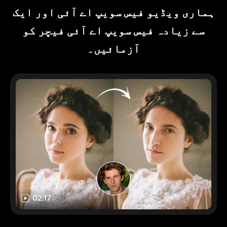
ہماری ویڈیو فیس سویپ اے آئی اور ایک
سے زیادہ فیس سویپ اے آئی فیچر کو
آزمائیں۔