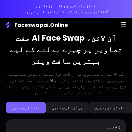
سائز بڑھائیں، رفتار بڑھائیں:
طاقتور بیچ اپ لوڈز متعارف کروا رہے ہیں!
Faceswapai.Online
مفت AI Face Swap آن لائن،
تصاویر پر چہرے بدلنے کے لیے
بہترین سافٹ ویئر
ہمارے فیس سوپائی آن لائن ٹول کے ساتھ فوٹو فیس سویپ AI کے
مزے سے لطف اٹھائیں۔ AI فیس سویپ آن لائن مفت استعمال کرنے،
تیز پروسیسنگ، اور اپنی تصاویر پر کوئی واٹر مارکس نہ ہونے
کے لیے بس اپنی تصویر اپ لوڈ کریں۔
ادہ فوٹو فیس سویپ
ویڈیو فیس سویپ
فوٹو فیس سویپ
اشارے