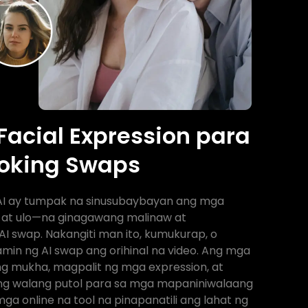
Facial Expression para
ooking Swaps
AI ay tumpak na sinusubaybayan ang mga
, at ulo—na ginagawang malinaw at
 swap. Nakangiti man ito, kumukurap, o
amin ng AI swap ang orihinal na video. Ang mga
ng mukha, magpalit ng mga expression, at
g walang putol para sa mga mapaniniwalaang
ga online na tool na pinapanatili ang lahat ng