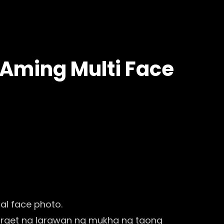
Aming Multi Face
al face photo.
rget na larawan ng mukha ng taong