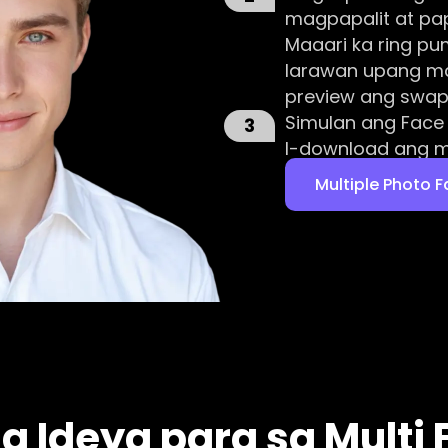
magpapalit at pap
Maaari ka ring pu
larawan upang ma
preview ang swap
Simulan ang Face
3
I-download ang m
Multiple Photo 
g Ideya para sa Multi