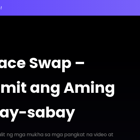
!
Face Swap –
amit ang Aming
abay-sabay
lit ng mga mukha sa mga pangkat na video at