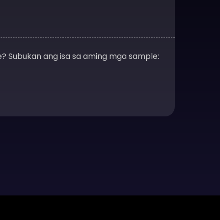
le? Subukan ang isa sa aming mga sample: