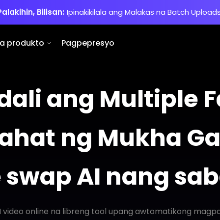
Palakihin, Bilisan:
Ipinakikilala ang Malakas na Batch Uploads
a produkto
Pagpepresyo
ali ang Multiple 
 Lahat ng Mukha G
e swap AI nang s
video online na libreng tool upang awtomatikong magpa