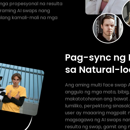
mga propesyonal na resulta
araming AI swaps nang
alang kamali-mali na mga
Pag-sync ng 
sa Natural-l
Ang aming multi face swap 
anggulo ng mga mata, bibig
makatotohanan ang bawat AI
lumiliko, perpektong sinasal
user ay maaaring magpalit 
magsagawa ng AI swaps nan
resulta ng swap, gamit ang m