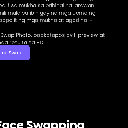
alit sa mukha sa orihinal na larawan.
mili mula sa ibinigay na mga demo ng
gpalit ng mga mukha at agad na i-
.
 Swap Photo, pagkatapos ay I-preview at
ga resulta sa HD.
Face Swap
 Face Swapping