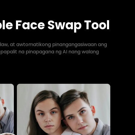
le Face Swap Tool
ilaw, at awtomatikong pinangangasiwaan ang
apalit na pinapagana ng AI nang walang