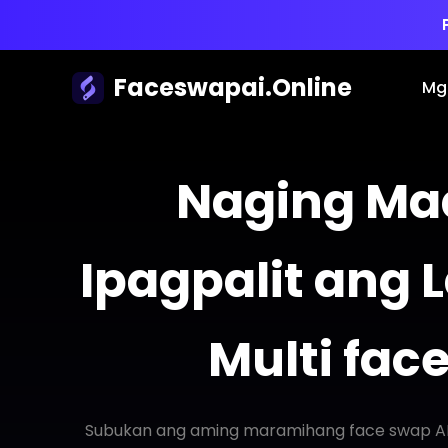
Faceswapai.Online
Mg
Naging Mad
Ipagpalit ang
Multi fac
Subukan ang aming maramihang face swap AI 