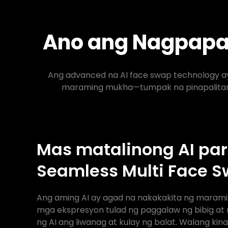
Ano ang Nagpapal
Ang advanced na AI face swap technology a
maraming mukha—tumpak na pinapalitan 
Mas matalinong AI par
Seamless Multi Face 
Ang aming AI ay agad na nakakakita ng maram
mga ekspresyon tulad ng paggalaw ng bibig at 
ng AI ang liwanag at kulay ng balat. Walang ki