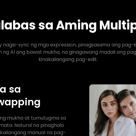
abas sa Aming Multip
y nagsi-sync ng mga expression, pinagsasama ang pag-i
ng AI ang bawat mukha, na ginagawang madali ang pagp
kinakailangang pag-edit.
a sa
Swapping
ing mukha at tumutugma sa
mata. Natural na pinaghalo
nakailangang manual na pag-