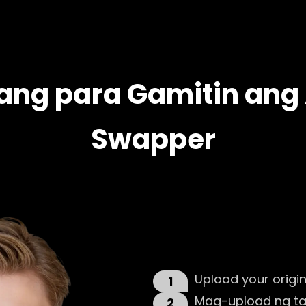
ang para Gamitin ang 
Swapper
Upload your origin
1
Mag-upload ng ta
2