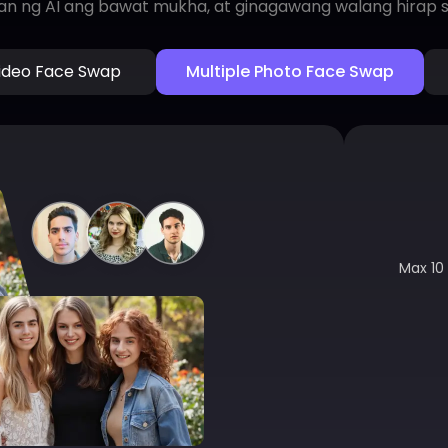
n ng AI ang bawat mukha, at ginagawang walang hirap s
ideo Face Swap
Multiple Photo Face Swap
Max 10 