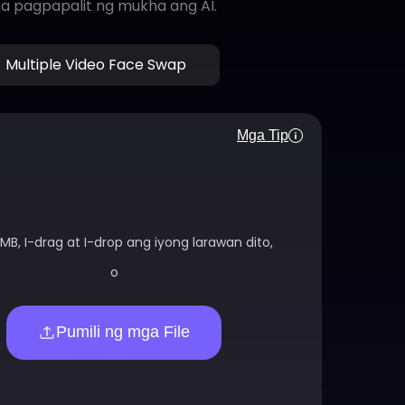
a pagpapalit ng mukha ang AI.
Multiple Video Face Swap
Mga Tip
MB, I-drag at I-drop ang iyong larawan dito,
o
Pumili ng mga File