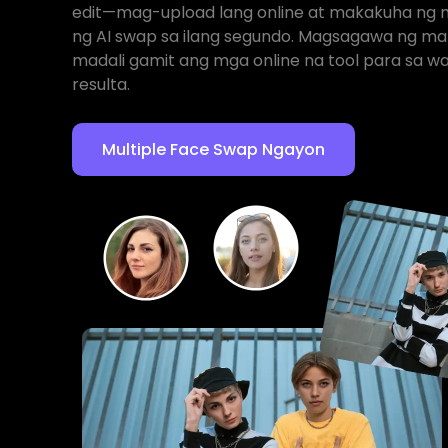
edit—mag-upload lang online at makakuha ng 
ng AI swap sa ilang segundo. Magsagawa ng m
madali gamit ang mga online na tool para sa w
resulta.
Multiple Face Swap Ngayon