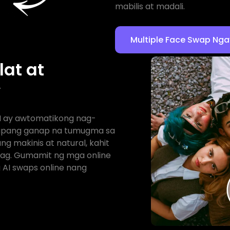
mabilis at madali.
Multiple Face Swap Ng
lat at
w
 ay awtomatikong nag-
o upang ganap na tumugma sa
g makinis at natural, kahit
ag. Gumamit ng mga online
AI swaps online nang