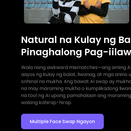
Natural na Kulay ng Ba
Pinaghalong Pag-iila
Wala nang awkward mismatches—ang aming AI
aayos ng kulay ng balat, liwanag, at mga anin
orihinal na mukha. Ang bawat AI swap ay mukhan
na may maraming mukha o kumplikadong liwan
na tool ng AI upang pamahalaan ang maraming 
walang kahirap-hirap.
Multiple Face Swap Ngayon