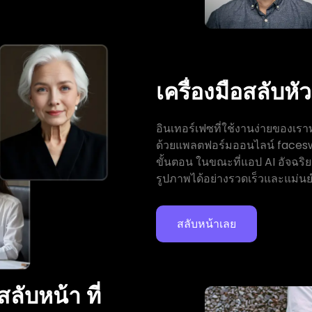
เครื่องมือสลับหั
อินเทอร์เฟซที่ใช้งานง่ายของเรา
ด้วยแพลตฟอร์มออนไลน์ facesw
ขั้นตอน ในขณะที่แอป AI อัจฉริ
รูปภาพได้อย่างรวดเร็วและแม่น
สลับหน้าเลย
ลับหน้า ที่