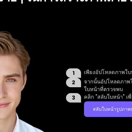
เพียงอัปโหลดภาพใบห
1
จากนั้นอัปโหลดภาพใ
2
ใบหน้าที่ตรวจพบ
คลิก "สลับใบหน้า" เ
3
สลับใบหน้ารูปภาพท