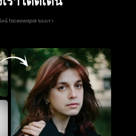
งเราโดดเด่น
นไลน์ faceswapai ของเรา