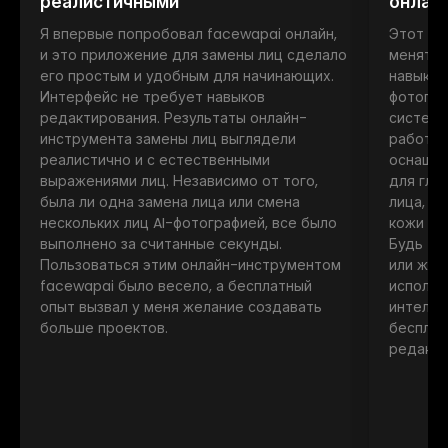
реалистичными
онлайн
Я впервые попробовал facewapai онлайн,
Этот ин
и это приложение для замены лиц сделало
менять 
его простым и удобным для начинающих.
навыков
Интерфейс не требует навыков
фотогра
редактирования. Результаты онлайн-
систему
инструмента замены лиц выглядели
работае
реалистично и с естественными
оснащен
выражениями лиц. Независимо от того,
для глу
была ли одна замена лица или смена
лица, п
нескольких лиц AI-фотографией, все было
кожи и 
выполнено за считанные секунды.
Будь то
Пользоваться этим онлайн-инструментом
или жив
facewapai было весело, а бесплатный
использ
опыт вызвал у меня желание создавать
интелле
больше проектов.
бесплат
редакти