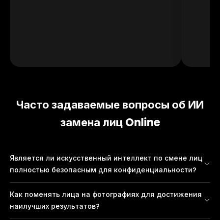
Часто задаваемые вопросы об ИИ
замена лиц Online
Является ли искусственный интеллект по смене лиц
полностью безопасным для конфиденциальности?
Наше приложение ИИ замена лиц обеспечивает
Как поменять лица на фотографиях для достижения
безопасность ваших фотографий и данных. Создавайте
наилучших результатов?
изображения замены лиц с помощью ИИ онлайн —
доступ к ним есть только у вас. Весь контент