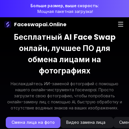
Больше размер, выше скорость:
Мощная пакетная загрузка!
Faceswapai.Online
Бесплатный AI Face Swap
онлайн, лучшее ПО для
обмена лицами на
фотографиях
Наслаждайтесь ИИ-заменой фотографий с помощью
нашего онлайн-инструмента facewapai. Просто
загрузите свою фотографию, чтобы попробовать
онлайн-замену лиц с помощью AI, быструю обработку и
отсутствие водяных знаков на ваших изображениях.
Смена лица на фото
Видео замена лица
Смен