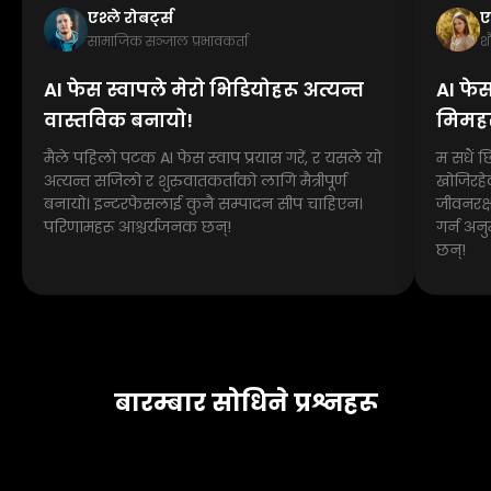
एश्ले रोबर्ट्स
ए
सामाजिक सञ्जाल प्रभावकर्ता
श
AI फेस स्वापले मेरो भिडियोहरू अत्यन्त
AI फेस
वास्तविक बनायो!
मिमहर
मैले पहिलो पटक AI फेस स्वाप प्रयास गरें, र यसले यो
म सधैं 
अत्यन्त सजिलो र शुरुवातकर्ताको लागि मैत्रीपूर्ण
खोजिरहे
बनायो। इन्टरफेसलाई कुनै सम्पादन सीप चाहिएन।
जीवनरक्
परिणामहरू आश्चर्यजनक छन्!
गर्न अनु
छन्!
बारम्बार सोधिने प्रश्नहरू