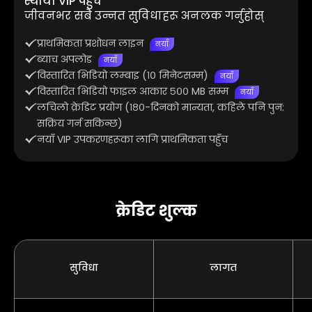
स्थायी VIP पहुँच
जीवनभर सबै उन्नत सुविधाहरू अनलक गर्नुहोस्
प्राथमिकता प्रशोधन लाइन
नयाँ
ब्याच अपलोड
नयाँ
विस्तारित भिडियो लम्बाइ (१० मिनेटसम्म)
नयाँ
विस्तारित भिडियो फाइल आकार ५०० MB सम्म
नयाँ
लचिलो क्रेडिट प्रयोग (१८०-दिनको मान्यता, कहिले पनि पुन:
सक्रिय गर्न सकिन्छ)
नयाँ VIP उपकरणहरूका लागि प्राथमिकता पहुँच
क्रेडिट शुल्क
सुविधा
लागत