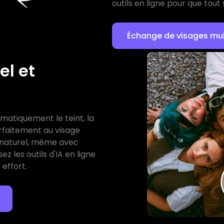
outils en ligne pour que tout s
Échange de visages mul
el et
omatiquement le teint, la
rfaitement au visage
t naturel, même avec
z les outils d'IA en ligne
 effort.