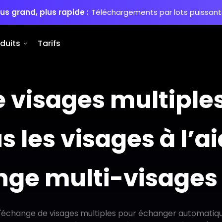
lus grand, plus rapide :
Téléchargements par lots puissants
duits
Tarifs
visages multiples
 les visages à l’ai
ge multi-visages à
A d'échange de visages multiples pour échanger automatiq