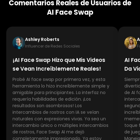
Comentarios Reales de Usuarios de
AI Face Swap
Ashley Roberts
A
Influencer de Redes Sociales
F
¡AI Face Swap Hizo que Mis Videos
AI Fa
se Vean Increíblemente Reales!
Da Vi
Probé AI face swap por primera vez, y esta
Siempr
herramienta lo hizo increíblemente simple y
divert
amigable para principiantes. La interfaz no
de AI 
requería habilidades de edición. ¡Los
interca
resultados son asombrosos! Los
segundo
intercambios de rostros con IA se veían
increí
naturales con expresiones vivas. Ya sea un
memes 
intercambio único o múltiples intercambios
toque 
de rostros, Face Swap AI me dejó
de jue
completamente impresionado. Ya estoy
Maneja