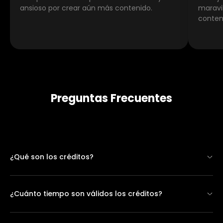
ansioso por crear aún más contenido.
maravi
conten
Preguntas Frecuentes
¿Qué son los créditos?
Los créditos son la unidad de moneda utilizada para
pagar la generación de contenido con nuestras
¿Cuánto tiempo son válidos los créditos?
herramientas de IA. El número de créditos consumidos
depende de la herramienta específica y los recursos
Todos los créditos comprados son válidos
computacionales requeridos. Consulta la tabla de precios