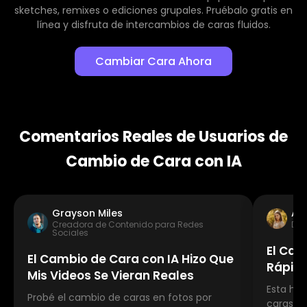
sketches, remixes o ediciones grupales. Pruébalo gratis en
línea y disfruta de intercambios de caras fluidos.
Cambiar Cara Ahora
Comentarios Reales de Usuarios de
Cambio de Cara con IA
Grayson Miles
Au
Creadora de Contenido para Redes
Dis
Sociales
El Cam
El Cambio de Cara con IA Hizo Que
Rápido
Mis Videos Se Vieran Reales
Esta he
Probé el cambio de caras en fotos por
caras en