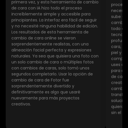
primera vez, y esta herramienta de cambio
proceso 
de cara con IA hizo todo el proceso
necesité
increíblemente simple y accesible para
sube una
principiantes. La interfaz era fácil de seguir
cambio 
y no necesité ninguna habilidad de edición.
todo au
Los resultados de esta herramienta de
tecnolog
cambio de cara online se vieron
profundo
sorprendentemente realistas, con una
cara, co
alineación facial perfecta y expresiones
piel y p
naturales. Ya sea que quisiera una foto con
complet
un solo cambio de cara o múltiples fotos
uses co
con cambios de caras, solo tomó unos
para div
segundos completarlo. Usar la opción de
de camb
cambio de cara de Fotor fue
creativo
sorprendentemente divertido y
cambio 
definitivamente es algo que usaré
transfo
nuevamente para más proyectos
solución
creativos.
quiera e
sin el i